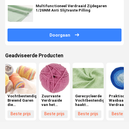
Multifunctioneel Verdraaid Zijdegaren
1/26NM Anti Slijtvaste Pilling
Doorgaan
Geadviseerde Producten
Vochtbestendig
Zuurvaste
Gerecycleerde
Praktisch
Breiend Garen
Verdraaide
Vochtbestendig
Wasbaar
die
van het
haakt
Verdraaid
Multiscène
Katoenen
Garendraai,
Lijngaren,
verdraaien
Antistatische
het
Antibacter
Beste prijs
Beste prijs
Beste prijs
Beste pri
Lichtgewicht
Multifunctioneel
Verdraaide
Verdraaid
Mengselgaren
Garen van
Wolgaren
1/17NM