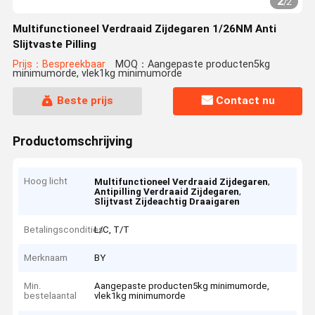
2
/
2
Multifunctioneel Verdraaid Zijdegaren 1/26NM Anti
Slijtvaste Pilling
Prijs：Bespreekbaar
MOQ：Aangepaste producten5kg
minimumorde, vlek1kg minimumorde
Beste prijs
Contact nu
Productomschrijving
Hoog licht
,
Multifunctioneel Verdraaid Zijdegaren
,
Antipilling Verdraaid Zijdegaren
Slijtvast Zijdeachtig Draaigaren
Betalingscondities
L/C, T/T
Merknaam
BY
Min.
Aangepaste producten5kg minimumorde,
bestelaantal
vlek1kg minimumorde