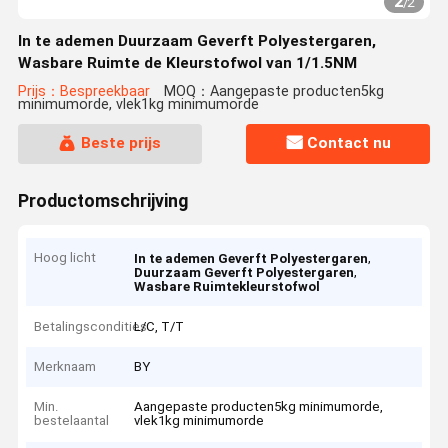
2
/
2
In te ademen Duurzaam Geverft Polyestergaren,
Wasbare Ruimte de Kleurstofwol van 1/1.5NM
Prijs：Bespreekbaar
MOQ：Aangepaste producten5kg
minimumorde, vlek1kg minimumorde
Beste prijs
Contact nu
Productomschrijving
Hoog licht
,
In te ademen Geverft Polyestergaren
,
Duurzaam Geverft Polyestergaren
Wasbare Ruimtekleurstofwol
Betalingscondities
L/C, T/T
Merknaam
BY
Min.
Aangepaste producten5kg minimumorde,
bestelaantal
vlek1kg minimumorde