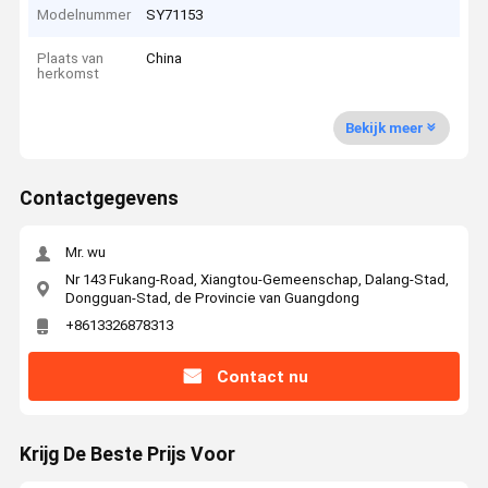
Modelnummer
SY71153
Plaats van
China
herkomst
Bekijk meer
Contactgegevens
Mr. wu
Nr 143 Fukang-Road, Xiangtou-Gemeenschap, Dalang-Stad,
Dongguan-Stad, de Provincie van Guangdong
+8613326878313
Contact nu
Krijg De Beste Prijs Voor