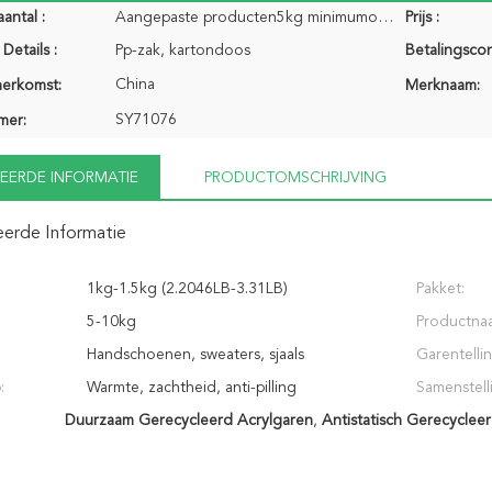
antal :
Aangepaste producten5kg minimumorde, vlek1kg minimumorde
Prijs :
Details :
Pp-zak, kartondoos
Betalingscon
China
herkomst:
Merknaam:
SY71076
mer:
EERDE INFORMATIE
PRODUCTOMSCHRIJVING
eerde Informatie
1kg-1.5kg (2.2046LB-3.31LB)
Pakket:
5-10kg
Productna
Handschoenen, sweaters, sjaals
Garentellin
:
Warmte, zachtheid, anti-pilling
Samenstell
Duurzaam Gerecycleerd Acrylgaren
,
Antistatisch Gerecyclee