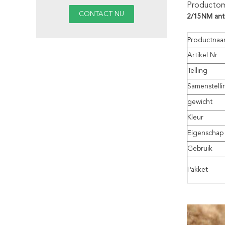
Productoms
2/15NM anti
Productna
Artikel Nr
Telling
Samenstelli
gewicht
Kleur
Eigenschap
Gebruik
Pakket