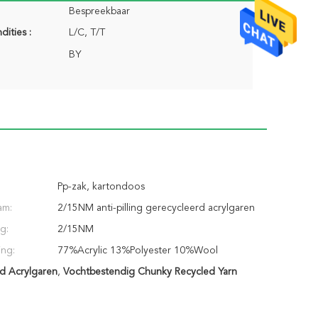
Bespreekbaar
dities :
L/C, T/T
BY
Pp-zak, kartondoos
am:
2/15NM anti-pilling gerecycleerd acrylgaren
g:
2/15NM
ing:
77%Acrylic 13%Polyester 10%Wool
rd Acrylgaren
,
Vochtbestendig Chunky Recycled Yarn