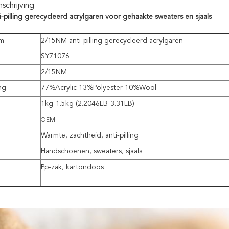
chrijving
-pilling gerecycleerd acrylgaren voor gehaakte sweaters en sjaals
am
2/15NM anti-pilling gerecycleerd acrylgaren
SY71076
2/15NM
ng
77%Acrylic 13%Polyester 10%Wool
1kg-1.5kg (2.2046LB-3.31LB)
OEM
Warmte, zachtheid, anti-pilling
Handschoenen, sweaters, sjaals
Pp-zak, kartondoos