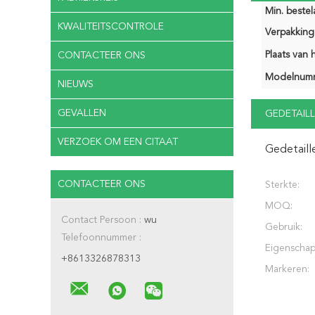
Min. bestela
KWALITEITSCONTROLE
Verpakking 
Plaats van 
CONTACTEER ONS
Modelnum
NIEUWS
GEVALLEN
GEDETAILL
VERZOEK OM EEN CITAAT
Gedetaill
CONTACTEER ONS
Sterkte:
MOQ:
Contact Persoon :
wu
Gebruik:
Telefoonnummer :
Eigenschap
+8613326878313
Markeren: