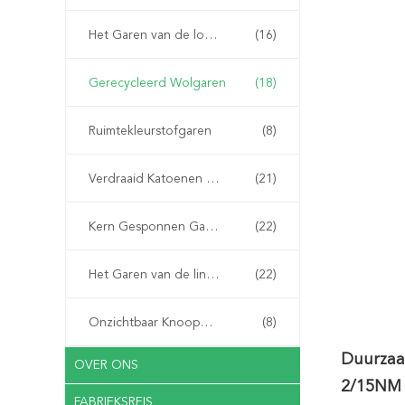
Het Garen van de lovertjewol
(16)
Gerecycleerd Wolgaren
(18)
Ruimtekleurstofgaren
(8)
Verdraaid Katoenen Garen
(21)
Kern Gesponnen Garen
(22)
Het Garen van de linnenband
(22)
Onzichtbaar Knoopgaren
(8)
Duurzaa
OVER ONS
2/15NM
FABRIEKSREIS