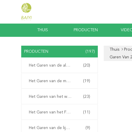
THUIS
PRODUCTEN
VIDEO
Thuis
Pro
PRODUCTEN
(197)
Garen Van 
Het Garen van de alpacawol
(20)
Het Garen van de mohairwol
(19)
Het Garen van het wolmengsel
(23)
Het Garen van het Fauxsuède
(11)
Het Garen van de lijnwol
(9)