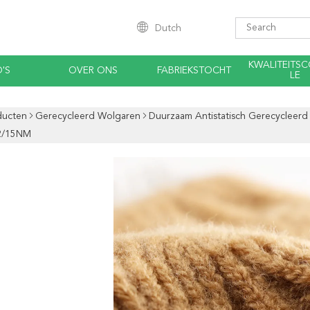
Dutch
KWALITEITS
'S
OVER ONS
FABRIEKSTOCHT
LE
ducten
Gerecycleerd Wolgaren
Duurzaam Antistatisch Gerecycleerd
2/15NM