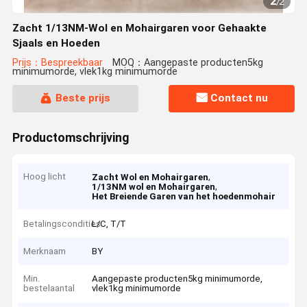
2
/
2
Zacht 1/13NM-Wol en Mohairgaren voor Gehaakte
Sjaals en Hoeden
Prijs：Bespreekbaar
MOQ：Aangepaste producten5kg
minimumorde, vlek1kg minimumorde
Beste prijs
Contact nu
Productomschrijving
Hoog licht
,
Zacht Wol en Mohairgaren
,
1/13NM wol en Mohairgaren
Het Breiende Garen van het hoedenmohair
Betalingscondities
L/C, T/T
Merknaam
BY
Min.
Aangepaste producten5kg minimumorde,
bestelaantal
vlek1kg minimumorde