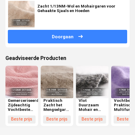
Zacht 1/13NM-Wol en Mohairgaren voor
Gehaakte Sjaals en Hoeden
Doorgaan
Geadviseerde Producten
Gemerceriseerd
Praktisch
Vlot
Vochtbest
Zijdeachtig
Zacht het
Duurzaam
Praktische
Vochtbestendig
Mengselgaren
Mohair en
Multifunct
het
van de
Wolgaren
van Chunk
Garenmengsel
Mohairzijde,
1/9NM Anti
Mohair Ya
Beste prijs
Beste prijs
Beste prijs
Beste pri
1/13NM van
1/8.5NM-de
Gerecycleerde
Wool 1/7N
de Mohairwol
Wol van het
Pilling
Handschoenenmohair