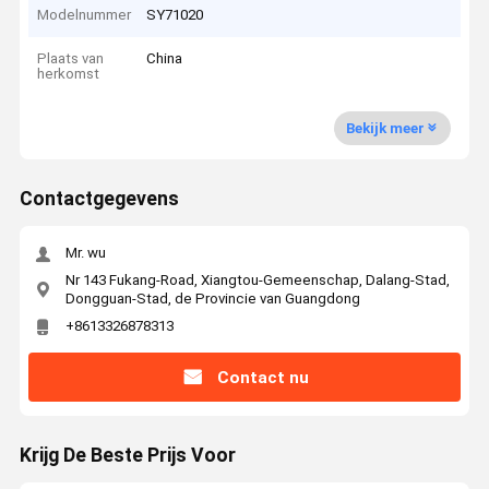
Modelnummer
SY71020
Plaats van
China
herkomst
Bekijk meer
Contactgegevens
Mr. wu
Nr 143 Fukang-Road, Xiangtou-Gemeenschap, Dalang-Stad,
Dongguan-Stad, de Provincie van Guangdong
+8613326878313
Contact nu
Krijg De Beste Prijs Voor