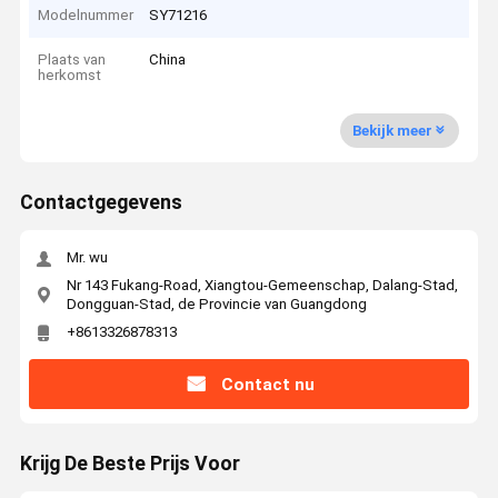
Modelnummer
SY71216
Plaats van
China
herkomst
Bekijk meer
Contactgegevens
Mr. wu
Nr 143 Fukang-Road, Xiangtou-Gemeenschap, Dalang-Stad,
Dongguan-Stad, de Provincie van Guangdong
+8613326878313
Contact nu
Krijg De Beste Prijs Voor