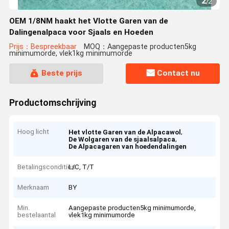
2
/
2
OEM 1/8NM haakt het Vlotte Garen van de
Dalingenalpaca voor Sjaals en Hoeden
Prijs：Bespreekbaar
MOQ：Aangepaste producten5kg
minimumorde, vlek1kg minimumorde
Beste prijs
Contact nu
Productomschrijving
Hoog licht
,
Het vlotte Garen van de Alpacawol
,
De Wolgaren van de sjaalsalpaca
De Alpacagaren van hoedendalingen
Betalingscondities
L/C, T/T
Merknaam
BY
Min.
Aangepaste producten5kg minimumorde,
bestelaantal
vlek1kg minimumorde