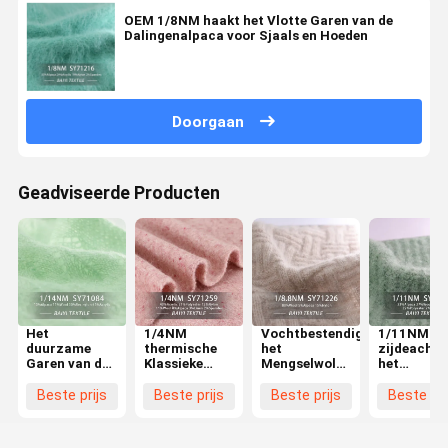
OEM 1/8NM haakt het Vlotte Garen van de
Dalingenalpaca voor Sjaals en Hoeden
Doorgaan
Geadviseerde Producten
Het
1/4NM
Vochtbestendige
1/11NM
duurzame
thermische
het
zijdeachti
Garen van de
Klassieke
Mengselwol
het
Sjaals1/14nm
Warme
van de
Mengselga
Zachte
Multifunctioneel
Broekalpaca,
van de
Beste prijs
Beste prijs
Beste prijs
Beste pri
Alpaca,
van de
Klassiek de
Wolalpaca
Antipilling-
Alpacawol
Alpacagaren
Multifunct
Alpaca
voor
van 1/8.8NM
voor het