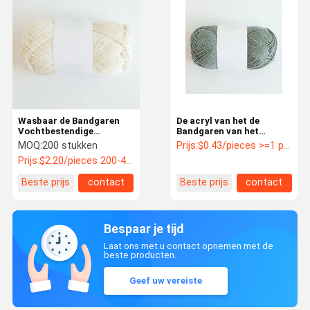
Wasbaar de Bandgaren
De acryl van het de
Vochtbestendige
Bandgaren van het
Gerecycleerde
Polyesterlinnen
MOQ:
200 stukken
Prijs:
$0.43/pieces >=1 pieces
Alkaliproof van het
Vochtbestendige Bestand
Prijs:
$2.20/pieces 200-499 pieces
Bamboelinnen
Schuring
Beste prijs
contact
Beste prijs
contact
Bespaar je tijd
Laat ons met u contact opnemen met de
beste producten.
Geef uw vereiste