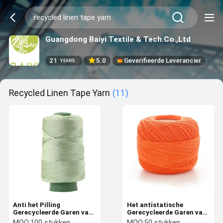
Guangdong Baiyi Textile & Tech.Co.,Ltd
21
5.0
Geverifieerde Leverancier
YEARS
Recycled Linen Tape Yarn
(11)
Anti het Pilling
Het antistatische
Gerecycleerde Garen van
Gerecycleerde Garen van
de Linnenband In te
de Linnenband, het
MOQ:
100 stukken
MOQ:
50 stukken