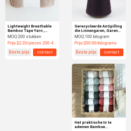
Lightweight Breathable
Gerecycleerde Antipilling
Bamboo Tape Yarn ,
die Linnengaren, Garen
Antibacterial Cotton
van de het Lintband van
MOQ:
200 stukken
MOQ:
100 kilogram
Bamboo Yarn
1/24NM het
Prijs:
$2.20/pieces 200-499 pieces
Prijs:
$50.00/kilograms
Multifunctionele verven
Beste prijs
contact
Beste prijs
contact
Thuis
Producten
Video's
Over Ons
Het praktische In te
ademen Bamboe