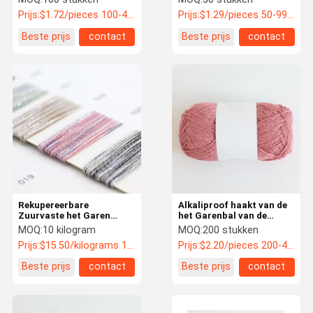
ademen voor het Met de
Multifunctionele Met de
Prijs:
$1.72/pieces 100-499 pieces
Prijs:
$1.29/pieces 50-99 pieces
hand breien
hand breien haakt
Beste prijs
contact
Beste prijs
contact
Rekupereerbare
Alkaliproof haakt van de
Zuurvaste het Garen
het Garenbal van de
Katoenen van de
Linnenband de Anti
MOQ:
10 kilogram
MOQ:
200 stukken
Linnenband
Rekupereerbare Bacteriën
Prijs:
$15.50/kilograms 10-499 kilograms
Prijs:
$2.20/pieces 200-499 pieces
Multifunctionele
Polyester
Beste prijs
contact
Beste prijs
contact