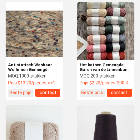
Antistatisch Wasbaar
Het katoen Gemengde
Wollinnen Gemengd
Garen van de Linnenband
Garen, Vochtbestendig
Slijtvast voor het Met de
MOQ:
1000 stukken
MOQ:
200 stukken
Chunky Cotton Yarn
hand breien
Prijs:
$13.20/pieces >=1000 pieces
Prijs:
$2.20/pieces 200-499 pieces
Beste prijs
contact
Beste prijs
contact